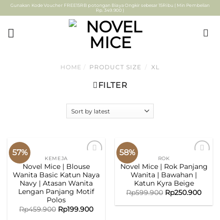
Skip
Gunakan Kode Voucher FREE15RB potongan Biaya Ongkir sebesar 15Ribu ( Min Pembelian
Rp. 349.900 )
to
content
HOME
/
PRODUCT SIZE
/
XL
FILTER
57%
58%
KEMEJA
ROK
ADD TO
ADD TO
Novel Mice | Blouse
Novel Mice | Rok Panjang
WISHLIST
WISHLIST
Wanita Basic Katun Naya
Wanita | Bawahan |
Navy | Atasan Wanita
Katun Kyra Beige
Lengan Panjang Motif
Rp
599.900
Rp
250.900
Polos
Rp
459.900
Rp
199.900