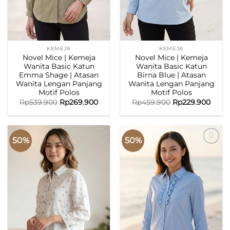
KEMEJA
KEMEJA
Novel Mice | Kemeja
Novel Mice | Kemeja
Wanita Basic Katun
Wanita Basic Katun
Emma Shage | Atasan
Birna Blue | Atasan
Wanita Lengan Panjang
Wanita Lengan Panjang
Motif Polos
Motif Polos
Rp
539.900
Rp
269.900
Rp
459.900
Rp
229.900
50%
50%
ADD TO
ADD TO
WISHLIST
WISHLIST