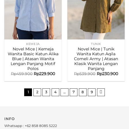
KEMEJA
TUNIK
Novel Mice | Kemeja
Novel Mice | Tunik
Wanita Basic Katun Alika
Wanita Katun Aqila
Blue | Atasan Wanita
Comeli Army | Atasan
Lengan Panjang Motif
Klasik Wanita Lengan
Polos
Panjang
Rp
459.900
Rp
229.900
Rp
539.900
Rp
230.900
1
2
3
4
…
7
8
9
INFO
Whatsapp : +62 858 8085 5222