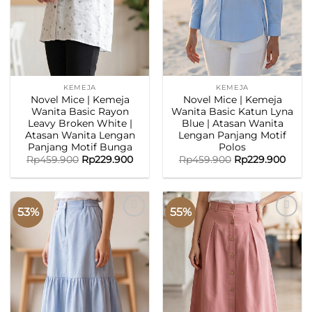
KEMEJA
KEMEJA
Novel Mice | Kemeja
Novel Mice | Kemeja
Wanita Basic Rayon
Wanita Basic Katun Lyna
Leavy Broken White |
Blue | Atasan Wanita
Atasan Wanita Lengan
Lengan Panjang Motif
Panjang Motif Bunga
Polos
Rp
459.900
Rp
229.900
Rp
459.900
Rp
229.900
53%
55%
ADD TO
ADD TO
WISHLIST
WISHLIST