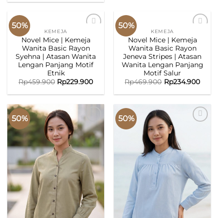
50%
50%
KEMEJA
KEMEJA
ADD TO
ADD TO
Novel Mice | Kemeja
Novel Mice | Kemeja
WISHLIST
WISHLIST
Wanita Basic Rayon
Wanita Basic Rayon
Syehna | Atasan Wanita
Jeneva Stripes | Atasan
Lengan Panjang Motif
Wanita Lengan Panjang
Etnik
Motif Salur
Rp
459.900
Rp
229.900
Rp
469.900
Rp
234.900
50%
50%
ADD TO
ADD TO
WISHLIST
WISHLIST