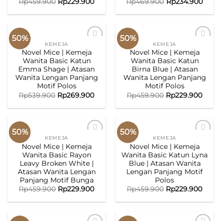
Rp
459.900
Rp
229.900
Rp
469.900
Rp
234.900
50%
50%
KEMEJA
KEMEJA
ADD TO
ADD TO
Novel Mice | Kemeja
Novel Mice | Kemeja
WISHLIST
WISHLIST
Wanita Basic Katun
Wanita Basic Katun
Emma Shage | Atasan
Birna Blue | Atasan
Wanita Lengan Panjang
Wanita Lengan Panjang
Motif Polos
Motif Polos
Rp
539.900
Rp
269.900
Rp
459.900
Rp
229.900
50%
50%
KEMEJA
KEMEJA
ADD TO
ADD TO
Novel Mice | Kemeja
Novel Mice | Kemeja
WISHLIST
WISHLIST
Wanita Basic Rayon
Wanita Basic Katun Lyna
Leavy Broken White |
Blue | Atasan Wanita
Atasan Wanita Lengan
Lengan Panjang Motif
Panjang Motif Bunga
Polos
Rp
459.900
Rp
229.900
Rp
459.900
Rp
229.900