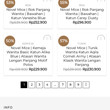
53%
55%
ROK
ROK
ADD TO
ADD TO
Novel Mice | Rok Panjang
Novel Mice | Rok Panjang
WISHLIST
WISHLIST
Wanita | Bawahan |
Wanita | Bawahan |
Katun Vanesha Blue
Katun Carey Dusty
Rp
539.900
Rp
252.900
Rp
296.900
50%
57%
KEMEJA
TUNIK
ADD TO
ADD TO
Novel Mice | Kemeja
Novel Mice | Tunik
WISHLIST
WISHLIST
Wanita Basic Katun Alika
Wanita Katun Aqila
Blue | Atasan Wanita
Comeli Army | Atasan
Lengan Panjang Motif
Klasik Wanita Lengan
Polos
Panjang
Rp
459.900
Rp
229.900
Rp
539.900
Rp
230.900
1
2
3
4
…
7
8
9
INFO