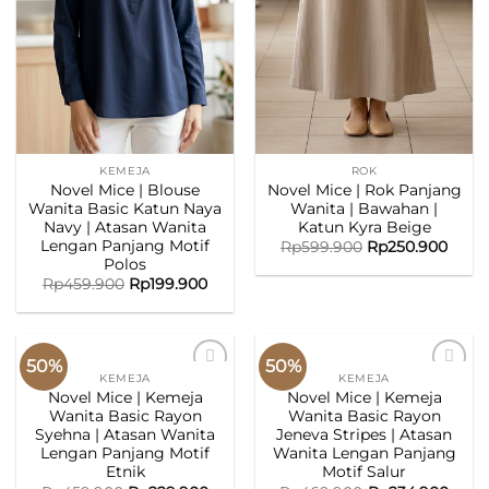
KEMEJA
ROK
Novel Mice | Blouse
Novel Mice | Rok Panjang
Wanita Basic Katun Naya
Wanita | Bawahan |
Navy | Atasan Wanita
Katun Kyra Beige
Lengan Panjang Motif
Rp
599.900
Rp
250.900
Polos
Rp
459.900
Rp
199.900
50%
50%
KEMEJA
KEMEJA
ADD TO
ADD TO
Novel Mice | Kemeja
Novel Mice | Kemeja
WISHLIST
WISHLIST
Wanita Basic Rayon
Wanita Basic Rayon
Syehna | Atasan Wanita
Jeneva Stripes | Atasan
Lengan Panjang Motif
Wanita Lengan Panjang
Etnik
Motif Salur