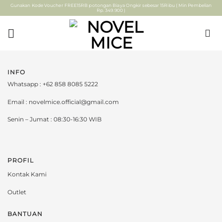
Skip
Gunakan Kode Voucher FREE15RB potongan Biaya Ongkir sebesar 15Ribu ( Min Pembelian
Rp. 349.900 )
to
content
INFO
Whatsapp : +62 858 8085 5222
Email : novelmice.official@gmail.com
Senin – Jumat : 08:30-16:30 WIB
PROFIL
Kontak Kami
Outlet
BANTUAN