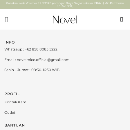
Skip
Gunakan Kode Voucher FREE15RB potongan Biaya Ongkir sebesar 15Ribu ( Min Pembelian
Rp. 349.900 )
to
content
INFO
Whatsapp : +62 858 8085 5222
Email : novelmice.official@gmail.com
Senin – Jumat : 08:30-16:30 WIB
PROFIL
Kontak Kami
Outlet
BANTUAN