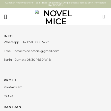
Skip
Gunakan Kode Voucher FREE15RB potongan Biaya Ongkir sebesar 15Ribu ( Min Pembelian
Rp. 349.900 )
to
content
INFO
Whatsapp : +62 858 8085 5222
Email : novelmice.official@gmail.com
Senin – Jumat : 08:30-16:30 WIB
PROFIL
Kontak Kami
Outlet
BANTUAN