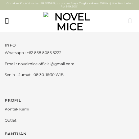
Skip
Gunakan Kode Voucher FREE15RB potongan Biaya Ongkir sebesar 15Ribu ( Min Pembelian
Rp. 349.900 )
to
content
INFO
Whatsapp : +62 858 8085 5222
Email : novelmice.official@gmail.com
Senin – Jumat : 08:30-16:30 WIB
PROFIL
Kontak Kami
Outlet
BANTUAN